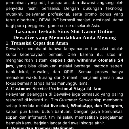
permainan yang adil, transparan, dan diawasi langsung oleh
penyedia resmi berlisensi. Dengan dukungan teknologi
mutakhir, pelayanan profesional, serta promo bonus yang
terus diperbarui, DEWALIVE berhasil menjadi destinasi utama
bagi para penggemar game online di seluruh Asia.
Layanan Terbaik Situs Slot Gacor Online
Dewalive yang Memudahkan Anda Menang
1. Transaksi Cepat dan Aman
Dewalive memahami bahwa kenyamanan transaksi adalah
kunci kepercayaan pemain. Oleh karena itu, situs ini
menghadirkan sistem
deposit dan withdraw otomatis 24
jam
, yang bisa dilakukan melalui berbagai metode seperti
bank lokal, e-wallet, dan QRIS. Semua proses hanya
memakan waktu kurang dari 2 menit, menjamin pemain bisa
fokus bermain tanpa harus menunggu lama.
2. Customer Service Profesional Siaga 24 Jam
Pelayanan pelanggan di Dewalive juga termasuk yang paling
responsif di industri ini. Tim
Customer Service
siap membantu
setiap kendala melalui
live chat, WhatsApp, dan Telegram
,
kapan pun kamu butuh bantuan. Dengan gaya komunikasi
sopan dan informatif, tim ini selalu memastikan pengalaman
bermain kamu berjalan lancar dari awal hingga akhir.
3. Bonus dan Promosi Melimpah