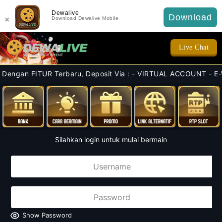
Dewalive
Download
×
Download Dewalive Mobile
Live Chat
TUR Terbaru, Deposit Via : - VIRTUAL ACCOUNT - E-WALLET - QR
Silahkan login untuk mulai bermain
Show Password