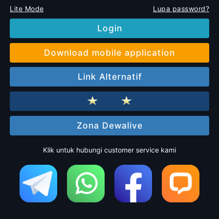
Lite Mode
Lupa password?
Login
Download mobile application
Link Alternatif
Zona Dewalive
Klik untuk hubungi customer service kami