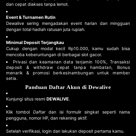
dan cepat diakses tanpa lemot.
Event & Turnamen Rutin
Dewalive sering mengadakan event harian dan mingguan
dengan total hadiah ratusan juta rupiah.
Minimal Deposit Terjangkau
Cukup dengan modal kecil Rp10.000, kamu sudah bisa
mencoba keberuntungan di berbagai slot gacor.
Privasi dan keamanan data terjamin 100%, Transaksi
deposit & withdraw cepat tanpa hambatan, Bonus
menarik & promosi berkesinambungan untuk member
setia.
Panduan Daftar Akun di Dewalive
Kunjungi situs resmi
DEWALIVE
.
Klik tombol
Daftar
dan isi formulir singkat seperti nama
pengguna, nomor HP, dan rekening aktif.
Setelah verifikasi, login dan lakukan deposit pertama kamu.