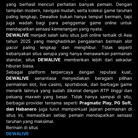
yang berhasil mencuri perhatian banyak pemain. Dengan
tampilan modern, navigasi mudah, serta koleksi game taruhan
paling lengkap, Dewalive bukan hanya tempat bermain, tapi
juga wadah bagi para penggemar game online untuk
mendapatkan sensasi kemenangan yang nyata.
DEWALIVE
menjadi salah satu situs judi online terbaik di Asia
tahun 2025 yang menghadirkan pengalaman bermain
slot
gacor
paling lengkap dan menghibur. Tidak seperti
kebanyakan situs serupa yang hanya menawarkan permainan
standar, situs
DEWALIVE
memberikan lebih dari sekadar
hiburan biasa.
Sebagai platform terpercaya dengan reputasi kuat,
DEWALIVE
senantiasa menyediakan beragam pilihan
permainan slot, live casino, sportsbook, dan berbagai game
menarik lainnya yang sudah dikenal dengan
RTP tinggi
dan
peluang
maxwin
yang besar. Tidak hanya sampai di situ,
berbagai provider ternama seperti
Pragmatic Play, PG Soft,
dan Habanero
juga turut memperkuat jajaran permainan di
situs ini, memastikan setiap pemain mendapatkan sensasi
taruhan yang maksimal.
Bermain di situs
DEWALIVE