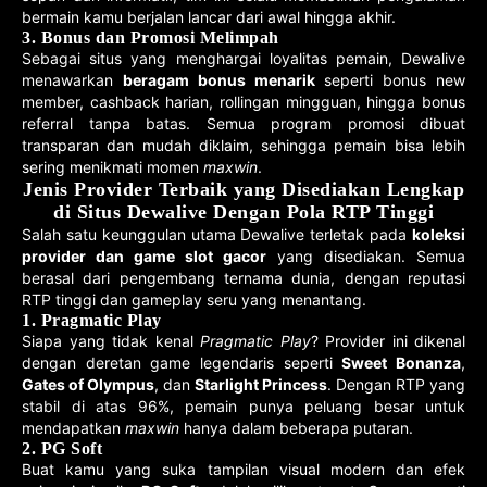
bermain kamu berjalan lancar dari awal hingga akhir.
3. Bonus dan Promosi Melimpah
Sebagai situs yang menghargai loyalitas pemain, Dewalive
menawarkan
beragam bonus menarik
seperti bonus new
member, cashback harian, rollingan mingguan, hingga bonus
referral tanpa batas. Semua program promosi dibuat
transparan dan mudah diklaim, sehingga pemain bisa lebih
sering menikmati momen
maxwin
.
Jenis Provider Terbaik yang Disediakan Lengkap
di Situs Dewalive Dengan Pola RTP Tinggi
Salah satu keunggulan utama Dewalive terletak pada
koleksi
provider dan game slot gacor
yang disediakan. Semua
berasal dari pengembang ternama dunia, dengan reputasi
RTP tinggi dan gameplay seru yang menantang.
1. Pragmatic Play
Siapa yang tidak kenal
Pragmatic Play
? Provider ini dikenal
dengan deretan game legendaris seperti
Sweet Bonanza
,
Gates of Olympus
, dan
Starlight Princess
. Dengan RTP yang
stabil di atas 96%, pemain punya peluang besar untuk
mendapatkan
maxwin
hanya dalam beberapa putaran.
2. PG Soft
Buat kamu yang suka tampilan visual modern dan efek