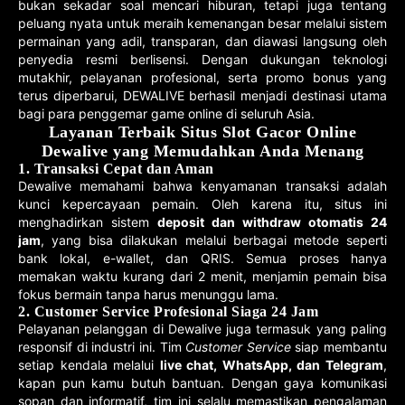
bukan sekadar soal mencari hiburan, tetapi juga tentang
peluang nyata untuk meraih kemenangan besar melalui sistem
permainan yang adil, transparan, dan diawasi langsung oleh
penyedia resmi berlisensi. Dengan dukungan teknologi
mutakhir, pelayanan profesional, serta promo bonus yang
terus diperbarui, DEWALIVE berhasil menjadi destinasi utama
bagi para penggemar game online di seluruh Asia.
Layanan Terbaik Situs Slot Gacor Online
Dewalive yang Memudahkan Anda Menang
1. Transaksi Cepat dan Aman
Dewalive memahami bahwa kenyamanan transaksi adalah
kunci kepercayaan pemain. Oleh karena itu, situs ini
menghadirkan sistem
deposit dan withdraw otomatis 24
jam
, yang bisa dilakukan melalui berbagai metode seperti
bank lokal, e-wallet, dan QRIS. Semua proses hanya
memakan waktu kurang dari 2 menit, menjamin pemain bisa
fokus bermain tanpa harus menunggu lama.
2. Customer Service Profesional Siaga 24 Jam
Pelayanan pelanggan di Dewalive juga termasuk yang paling
responsif di industri ini. Tim
Customer Service
siap membantu
setiap kendala melalui
live chat, WhatsApp, dan Telegram
,
kapan pun kamu butuh bantuan. Dengan gaya komunikasi
sopan dan informatif, tim ini selalu memastikan pengalaman