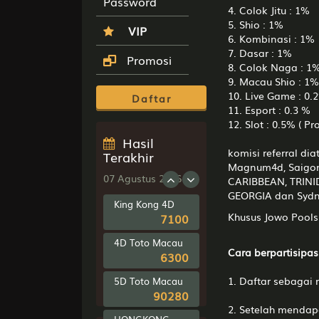
Password
4. Colok Jitu : 1%
PLAY
5. Shio : 1%
VIP
6. Kombinasi : 1%
Hull Cit... vs
7. Dasar : 1%
Promosi
i
Manchest...
8. Colok Naga : 1
22/08 19:30PM
9. Macau Shio : 1%
10. Live Game : 0.
H
Hull City
Daftar
11. Esport : 0.3 %
Manchester
12. Slot : 0.5% ( Pr
W
United
Hasil
komisi referral di
1.25
HDP
-1.25
-1.12
Odds
-1.01
Terakhir
Magnum4d, Saigont
07 Agustus 2026
PLAY
CARIBBEAN, TRINI
GEORGIA dan Sydne
King Kong 4D
Sevilla vs Rayo
Khusus Jowo Pools
7100
i
Val...
16/08 22:00PM
4D Toto Macau
Cara berpartisipa
6300
H
Sevilla
Rayo
1. Daftar sebagai
5D Toto Macau
W
Vallecano
90280
2. Setelah mendap
-0.25
HDP
0.25
1.07
Odds
-1.05