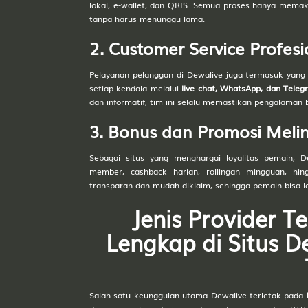
lokal, e-wallet, dan QRIS. Semua proses hanya mema
tanpa harus menunggu lama.
-1.75
HDP
1.75
-1.04
Odds
-1.08
2. Customer Service Profes
PLAY
Pelayanan pelanggan di Dewalive juga termasuk yang pa
Everton vs
i
Crystal ...
setiap kendala melalui
live chat, WhatsApp, dan Teleg
22/08 22:00PM
dan informatif, tim ini selalu memastikan pengalaman 
H
Everton
3. Bonus dan Promosi Mel
Crystal
W
Palace
Sebagai situs yang menghargai loyalitas pemain,
member, cashback harian, rollingan mingguan, hi
-0.50
HDP
0.50
1.16
Odds
-1.35
transparan dan mudah diklaim, sehingga pemain bisa
PLAY
Jenis Provider T
Brentfor... vs
Lengkap di Situs 
i
Tottenha...
23/08 00:30AM
H
Brentford
Salah satu keunggulan utama Dewalive terletak pada
Tottenham
W
Hotspur