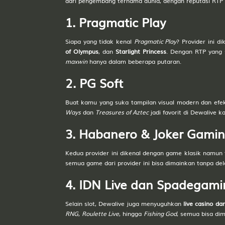
dari pengembang ternama dunia, dengan reputasi RTP 
0.00
HDP
0.00
-1.28
Odds
1.11
1. Pragmatic Play
PLAY
Siapa yang tidak kenal
Pragmatic Play
? Provider ini d
of Olympus
, dan
Starlight Princess
. Dengan RTP yang 
Vietnam vs
maxwin
hanya dalam beberapa putaran.
i
Cambodia
07/08 20:00PM
2. PG Soft
H
Vietnam
Buat kamu yang suka tampilan visual modern dan efe
W
Cambodia
Ways
dan
Treasures of Aztec
jadi favorit di Dewalive 
-3.00
HDP
3.00
-1.06
Odds
-1.21
3. Habanero & Joker Gami
PLAY
Kedua provider ini dikenal dengan game klasik namun 
semua game dari provider ini bisa dimainkan tanpa del
VfL Boch... vs
i
Hertha B...
08/08 01:30AM
4. IDN Live dan Spadegami
H
VfL Bochum
Selain slot, Dewalive juga menyuguhkan
live casino d
RNG
,
Roulette Live
, hingga
Fishing God
, semua bisa dim
W
Hertha Berlin